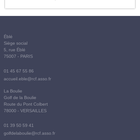
Éblé
Siège social
5, rue Éblé
75007 - PARIS
01 45 67 55 86
accueil.eble@rcf.asso.fr
La Boulie
Golf de la Boulie
Route du Pont Colbert
78000 - VERSAILLES
01 39 50 59 41
golfdelaboulie@rcf.asso.fr