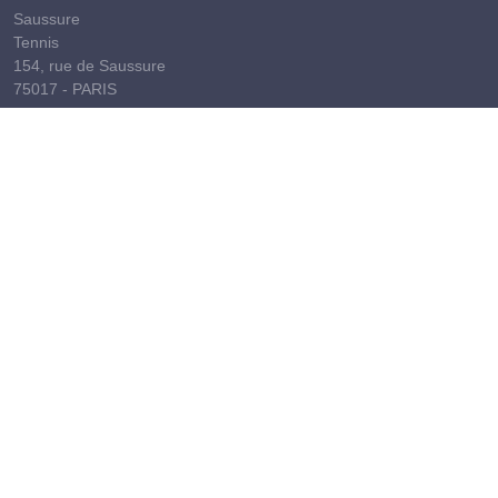
Saussure
Tennis
154, rue de Saussure
75017 - PARIS
01 47 63 99 26
tennis@rcf.asso.fr
Depuis sa création en 1882, le Racing Club de France, votre club,
est devenu le premier club olympique et formateur de France et
d’Europe, doté d’une histoire unique soutenue par une vision
pionnière, originale et engagée.
© 2026
Racing Club de France
POLITIQUE DE CONFIDENTIALITÉ
MENTIONS LÉGALES ET CRÉDITS
COOKIES