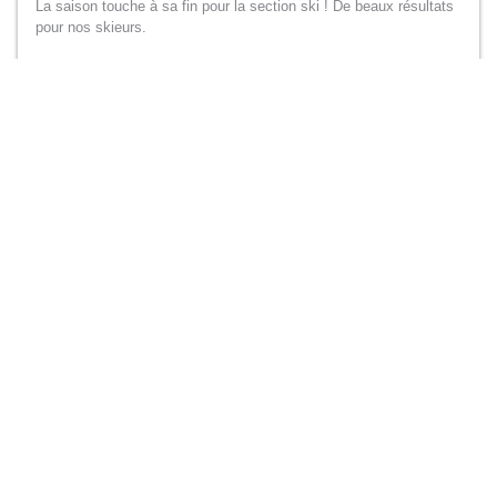
La saison touche à sa fin pour la section ski ! De beaux résultats
pour nos skieurs.
13 février 2025
SKI
La Gavroche
Un tournois ouvert à Val d'Isère pour les licencier FFS !