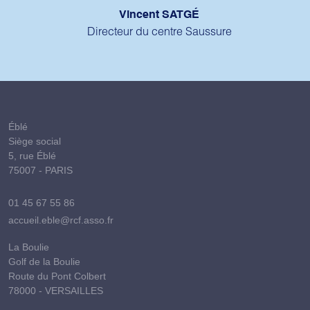
Vincent SATGÉ
Directeur du centre Saussure
Éblé
Siège social
5, rue Éblé
75007 - PARIS
01 45 67 55 86
accueil.eble@rcf.asso.fr
La Boulie
Golf de la Boulie
Route du Pont Colbert
78000 - VERSAILLES