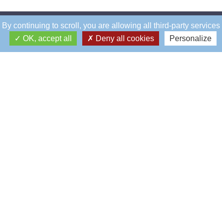
By continuing to scroll,
you are allowing all third-party services
OK, accept all
Deny all cookies
Personalize
Éblé
Siège social
5, rue Éblé
75007 - PARIS
01 45 67 55 86
accueil.eble@rcf.asso.fr
La Boulie
Golf de la Boulie
Route du Pont Colbert
78000 - VERSAILLES
01 39 50 59 41
golfdelaboulie@rcf.asso.fr
Saussure