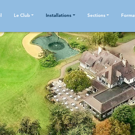
l
Le Club
Installations
Sections
Forma