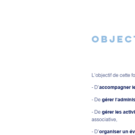
OBJEC
L'objectif de cette 
- D'
accompagner le
- De
gérer l'admini
- De
gérer les acti
associative,
- D'
organiser un é