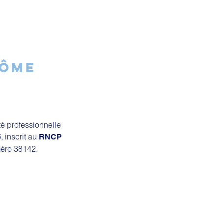
LÔME
ité professionnelle
, inscrit au
5
RNCP
éro 38142.