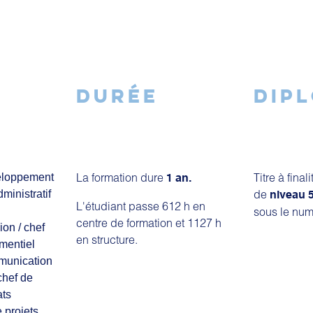
DURÉE
DIP
La formation dure
Titre à final
eloppement
1 an.
de
inistratif
niveau 
L'étudiant passe 612 h en
sous le num
centre de formation et 1127 h
on / chef
en structure.
ementiel
munication
chef de
ats
 projets