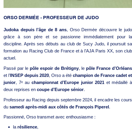
ORSO DERMÉE - PROFESSEUR DE JUDO
Judoka depuis l’âge de 8 ans
, Orso Dermée découvre le judo
grâce à son père et se passionne immédiatement pour la
discipline. Après ses débuts au club de Sucy Judo, il poursuit sa
formation au Racing Club de France et à l’AJA Paris XX, son club
actuel.
Passé par le
pôle espoir de Brétigny
, le
pôle France d’Orléans
et l’
INSEP depuis 2020
, Orso a été
champion de France cadet et
junior
, 7
ᵉ
au
championnat d’Europe junior 2021
et médaillé 
deux reprises en
coupe d’Europe sénior
.
Professeur au Racing depuis septembre 2024, il encadre les cours
du
samedi après-midi aux côtés de François Piperel
.
Passionné, Orso transmet avec enthousiasme :
la
résilience
,