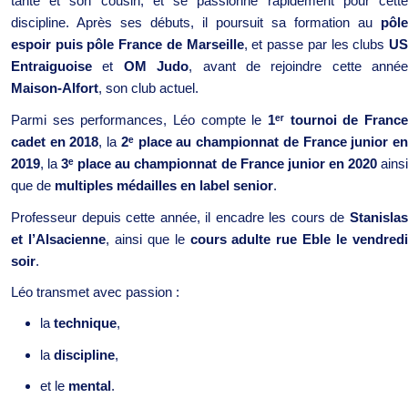
tante et son cousin, et se passionne rapidement pour cette
discipline. Après ses débuts, il poursuit sa formation au
pôle
espoir puis pôle France de Marseille
, et passe par les clubs
U
Entraiguoise
et
OM Judo
, avant de rejoindre cette année
Maison-Alfort
, son club actuel.
Parmi ses performances, Léo compte le
1
ᵉʳ
tournoi de France
cadet en 2018
, la
2
ᵉ
place au championnat de France junior e
2019
, la
3
ᵉ
place au championnat de France junior en 2020
ains
que de
multiples médailles en label senior
.
Professeur depuis cette année, il encadre les cours de
Stanislas
et l’Alsacienne
, ainsi que le
cours adulte rue Eble le vendred
soir
.
Léo transmet avec passion :
la
technique
,
la
discipline
,
et le
mental
.