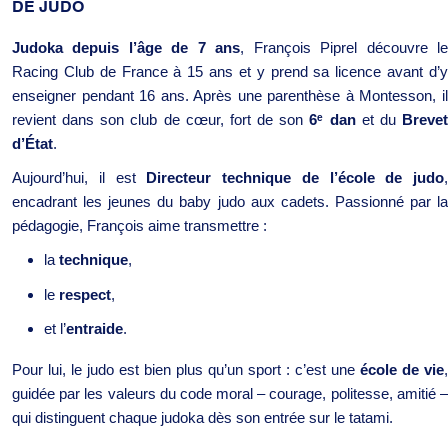
DE JUDO
Judoka depuis l’âge de 7 ans
, François Piprel découvre l
Racing Club de France à 15 ans et y prend sa licence avant d’y
enseigner pendant 16 ans. Après une parenthèse à Montesson, il
revient dans son club de cœur, fort de son
6
ᵉ
dan
et du
Breve
d’État
.
Aujourd’hui, il est
Directeur technique de l’école de judo
,
encadrant les jeunes du baby judo aux cadets. Passionné par la
pédagogie, François aime transmettre :
la
technique
,
le
respect
,
et l’
entraide
.
Pour lui, le judo est bien plus qu’un sport : c’est une
école de vie
,
guidée par les valeurs du code moral – courage, politesse, amitié –
qui distinguent chaque judoka dès son entrée sur le tatami.