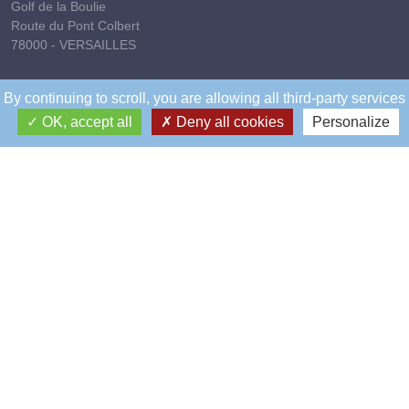
Golf de la Boulie
Route du Pont Colbert
78000 - VERSAILLES
01 39 50 59 41
By continuing to scroll,
you are allowing all third-party services
golfdelaboulie@rcf.asso.fr
OK, accept all
Deny all cookies
Personalize
Saussure
Tennis
154, rue de Saussure
75017 - PARIS
01 47 63 99 26
tennis@rcf.asso.fr
Depuis sa création en 1882, le Racing Club de France, votre club,
est devenu le premier club olympique et formateur de France et
d’Europe, doté d’une histoire unique soutenue par une vision
pionnière, originale et engagée.