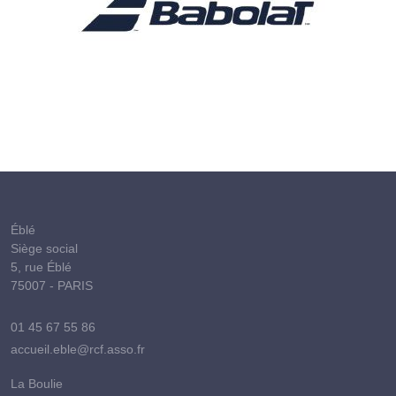
Éblé
Siège social
5, rue Éblé
75007 - PARIS
01 45 67 55 86
accueil.eble@rcf.asso.fr
La Boulie