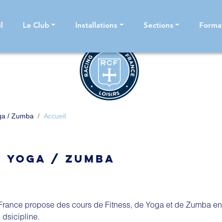
UEIL
l
Le Club
Installations
Sections
Forma
oga / Zumba
Accueil
/ YOGA / ZUMBA
France propose des cours de Fitness, de Yoga et de Zumba e
 dsicipline.