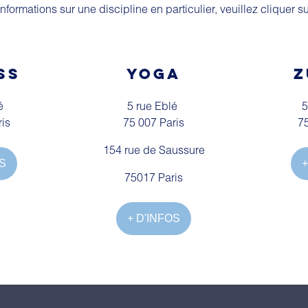
informations sur une discipline en particulier, veuillez cliquer s
SS
YOGA
Z
lé
5 rue Eblé
5
ris
75 007 Paris
75
154 rue de Saussure
OS
+
75017 Paris
+ D'INFOS