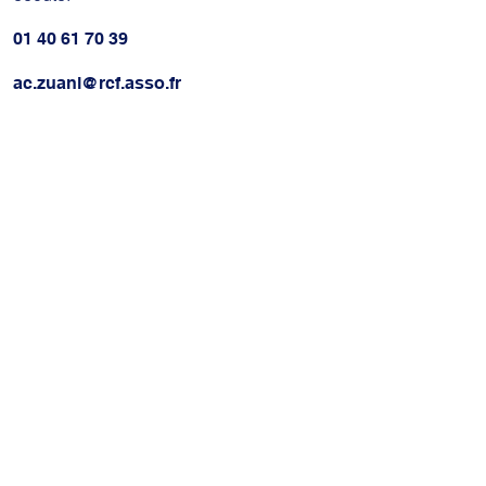
01 40 61 70 39
ac.zuani@rcf.asso.fr
5 rue Eblé, 75007 Paris