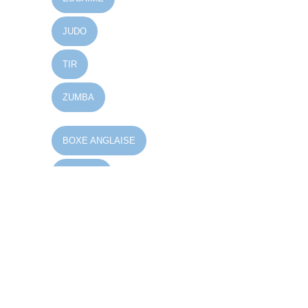
JUDO
TIR
ZUMBA
BOXE ANGLAISE
FITNESS
NATATION
VOLLEY-BALL
CYCLISME