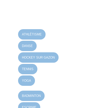
ATHLÉTISME
DANSE
HOCKEY SUR GAZON
TENNIS
YOGA
BADMINTON
ESCRIME