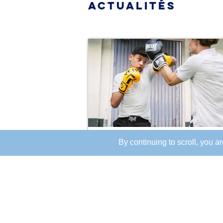
ACTUALITÉS
1 juillet 2024
BOXE ANGLAISE
By continuing to scroll,
you are
Inscriptions rentrée 2...
Inscriptions ouvertes pour la section boxe
anglaise !