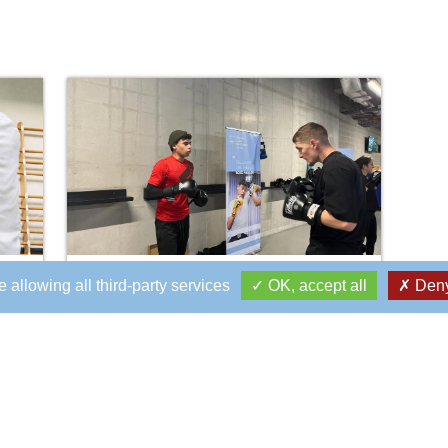
11 mars 2024
BOXE ANGLAISE
 allowing all third-party services
OK, accept all
Deny
Boxe Anglaise à l'U Arena
Le 24/02/2024, le Racing 92 accueillait le Stade
Français, à Paris La Défense U Arena. ...