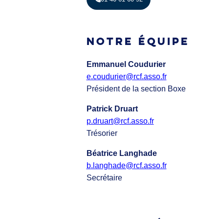
NOTRE ÉQUIPE
Emmanuel Coudurier
e.coudurier@rcf.asso.fr
Président de la section Boxe
Patrick Druart
p.druart@rcf.asso.fr
Trésorier
Béatrice Langhade
b.langhade@rcf.asso.fr
Secrétaire