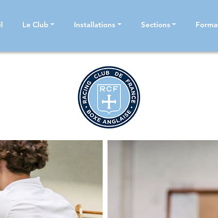
l
Le Club
Installations
Sections
Forma