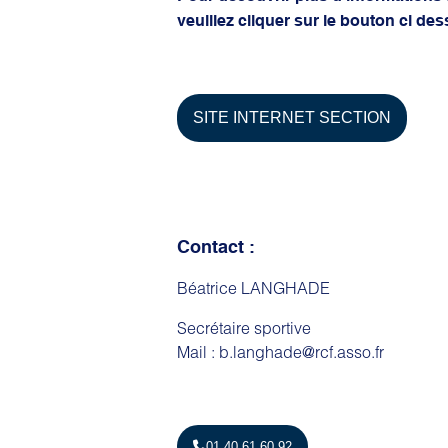
veuillez cliquer sur le bouton ci des
SITE INTERNET SECTION
Contact :
Béatrice LANGHADE
Secrétaire sportive
Mail : b.langhade@rcf.asso.fr
01 40 61 60 92