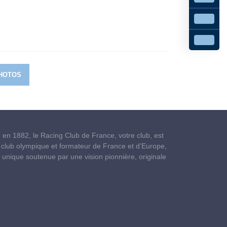
PHOTOS
 en 1882, le Racing Club de France, votre club, est
 club olympique et formateur de France et d’Europe,
e unique soutenue par une vision pionnière, originale