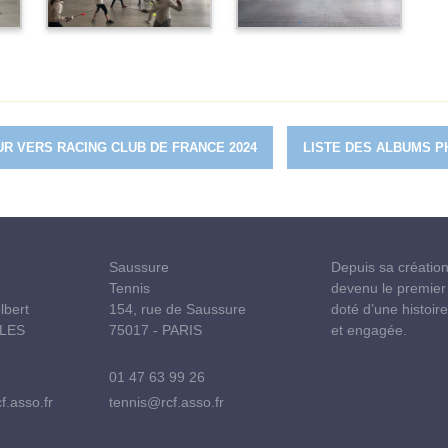
R VERS RACING CLUB DE FRANCE 2024
LISTE DES ALBUMS 
Saussure
Depuis sa création
Tennis
devenu le premier
lbert
154, rue de Saussure
doté d’une histoir
LLES
75017 - PARIS
et engagée.
01 47 63 99 26
f.asso.fr
tennis@rcf.asso.fr