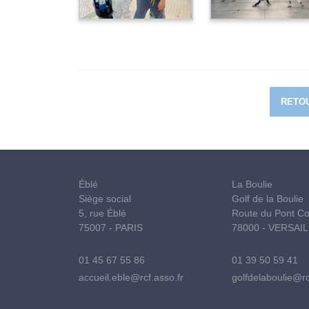
RETOU
Éblé
La Boulie
Siège social
Golf de la Boulie
5, rue Éblé
Route du Pont Co
75007 - PARIS
78000 - VERSAI
01 45 67 55 86
01 39 50 59 41
accueil.eble@rcf.asso.fr
golfdelaboulie@rc