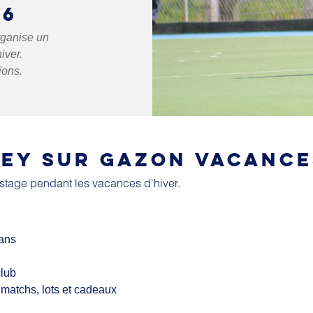
26
rganise un
iver.
ions.
EY SUR GAZON VACANCE
stage pendant les vacances d'hiver.
 ans
club
 matchs, lots et cadeaux