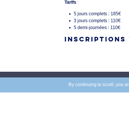
:
Tarifs
5 jours complets : 185€
3 jours complets : 110€
5 demi-journées : 110€
INSCRIPTIONS 
By continuing to scroll,
you are
Éblé
La Boulie
Siège social
Golf de la Boulie
5, rue Éblé
Route du Pont Co
75007 - PARIS
78000 - VERSAI
01 45 67 55 86
01 39 50 59 41
accueil.eble@rcf.asso.fr
golfdelaboulie@rc