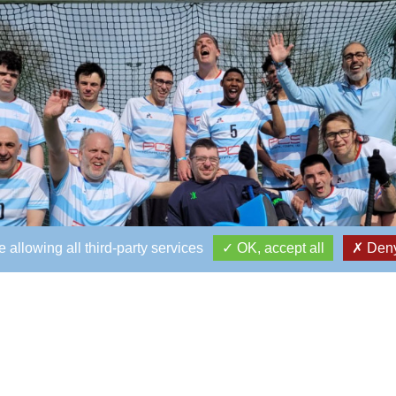
 allowing all third-party services
OK, accept all
Deny