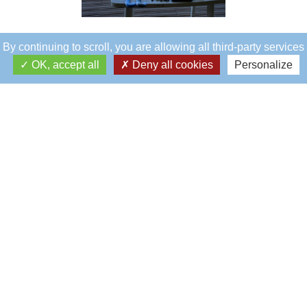
By continuing to scroll,
you are allowing all third-party services
OK, accept all
Deny all cookies
Personalize
Éblé
Siège social
5, rue Éblé
75007 - PARIS
01 45 67 55 86
accueil.eble@rcf.asso.fr
La Boulie
Golf de la Boulie
Route du Pont Colbert
78000 - VERSAILLES
01 39 50 59 41
golfdelaboulie@rcf.asso.fr