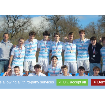
 allowing all third-party services
OK, accept all
Deny