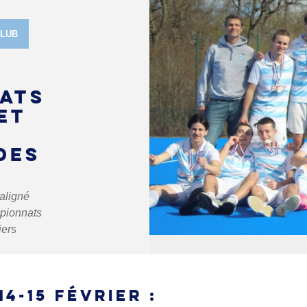
CLUB
ATS
ET
DES
aligné
mpionnats
iers
4-15 FÉVRIER :