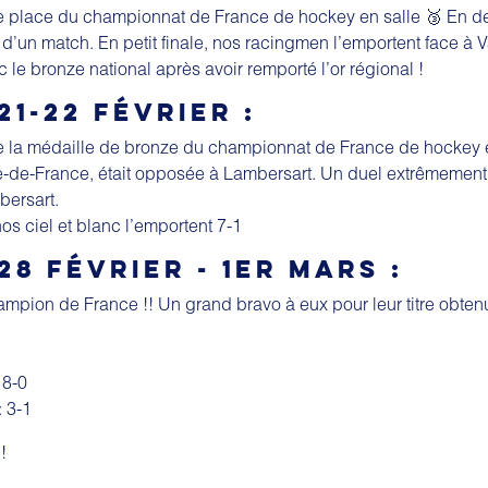
 place du championnat de France de hockey en salle 🥉 En dem
me d’un match. En petit finale, nos racingmen l’emportent face à
c le bronze national après avoir remporté l’or régional !
21-22 FÉVRIER :
 la médaille de bronze du championnat de France de hockey e
-de-France, était opposée à Lambersart. Un duel extrêmement 
bersart.
nos ciel et blanc l’emportent 7-1
28 FÉVRIER - 1ER MARS :
ampion de France !! Un grand bravo à eux pour leur titre obten
 8-0
 3-1
!