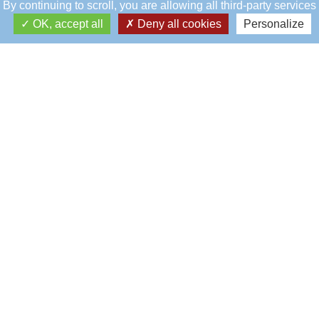
By continuing to scroll,
you are allowing all third-party services
OK, accept all
Deny all cookies
Personalize
Éblé
Siège social
5, rue Éblé
75007 - PARIS
01 45 67 55 86
accueil.eble@rcf.asso.fr
La Boulie
Golf de la Boulie
Route du Pont Colbert
78000 - VERSAILLES
01 39 50 59 41
golfdelaboulie@rcf.asso.fr