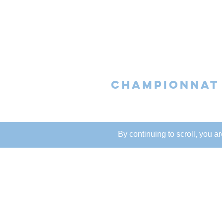
CHAMPIONNAT 
Au golf du Château d'Avoise en 
By continuing to scroll,
you are
championnat de France par é
Club de France avait aligné 
Bonhomme, Benoît Farrando, J
(capitaine) et Didier Baudel.
Notre équipe des plus de 60 
en
première division pour 20