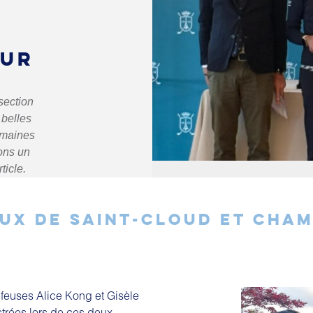
SUR
section
 belles
emaines
ons un
ticle.
UX DE SAINT-CLOUD ET CHA
olfeuses Alice Kong et Gisèle
strées lors de ces deux