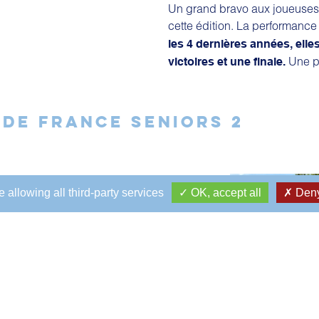
Un grand bravo aux joueuses 
cette édition. La performanc
les 4 dernières années, elles
Une p
victoires et une finale.
DE FRANCE SENIORS 2
Saône-et-Loire avait lieu le
 allowing all third-party services
OK, accept all
Deny
. Le Racing
quipes seniors 2
une équipe composée d'Arnaud
ean-Dominique Siegel
et remonte ainsi
ans l'emporte
!
26