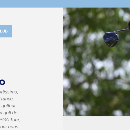
CLUB
MO
rtissimo,
France,
 golfeur
u golf de
 PGA Tour,
 pour nous