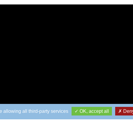
 allowing all third-party services
OK, accept all
Deny