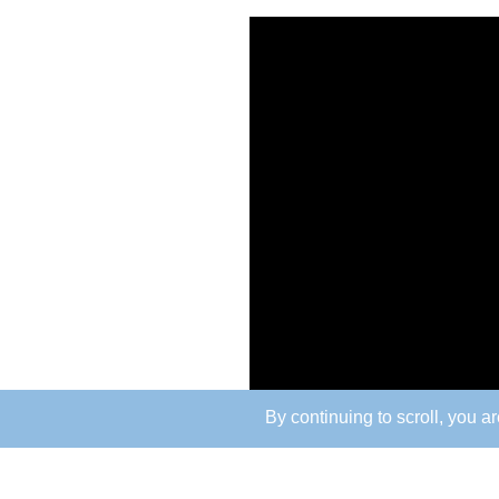
By continuing to scroll,
you are