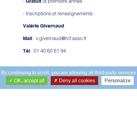
-
la première année
Gratuit
- Inscriptions et renseignements :
Valérie Givernaud
: v.givernaud@rcf.asso.fr
Mail
: 01 40 60 61 94
Tél
By continuing to scroll,
you are allowing all third-party services
OK, accept all
Deny all cookies
Personalize
01 40 61 60 94