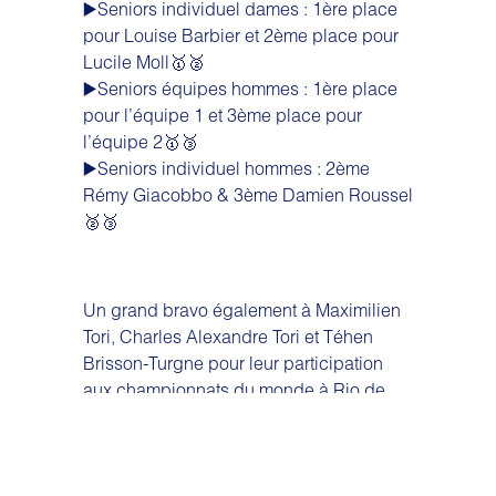
▶️Seniors individuel dames : 1ère place
pour Louise Barbier et 2ème place pour
Lucile Moll🥇🥈
▶️Seniors équipes hommes : 1ère place
pour l’équipe 1 et 3ème place pour
l’équipe 2🥇🥉
▶️Seniors individuel hommes : 2ème
Rémy Giacobbo & 3ème Damien Roussel
🥈🥉
Un grand bravo également à Maximilien
Tori, Charles Alexandre Tori et Téhen
Brisson-Turgne pour leur participation
aux championnats du monde à Rio de
Janeiro du 1er au 09 avril ! Vous avez
fièrement représenté les couleurs du club
et de la France !!