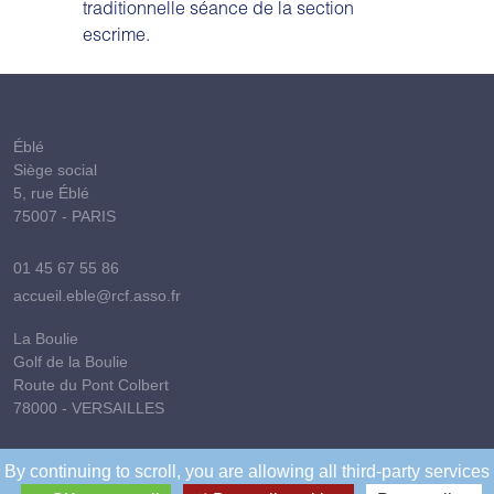
traditionnelle séance de la section
escrime.
Éblé
Siège social
5, rue Éblé
75007 - PARIS
01 45 67 55 86
accueil.eble@rcf.asso.fr
La Boulie
Golf de la Boulie
Route du Pont Colbert
78000 - VERSAILLES
01 39 50 59 41
By continuing to scroll,
you are allowing all third-party services
golfdelaboulie@rcf.asso.fr