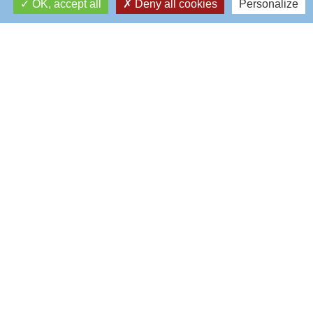
OK, accept all
Deny all cookies
Personalize
Saussure
Tennis
154, rue de Saussure
75017 - PARIS
01 47 63 99 26
tennis@rcf.asso.fr
Depuis sa création en 1882, le Racing Club de France, votre club,
est devenu le premier club olympique et formateur de France et
d’Europe, doté d’une histoire unique soutenue par une vision
pionnière, originale et engagée.
© 2026
Racing Club de France
POLITIQUE DE CONFIDENTIALITÉ
MENTIONS LÉGALES ET CRÉDITS