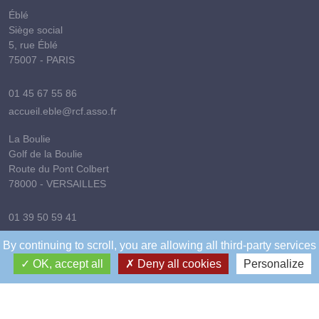
Éblé
Siège social
5, rue Éblé
75007 - PARIS
01 45 67 55 86
accueil.eble@rcf.asso.fr
La Boulie
Golf de la Boulie
Route du Pont Colbert
78000 - VERSAILLES
01 39 50 59 41
golfdelaboulie@rcf.asso.fr
By continuing to scroll,
you are allowing all third-party services
Saussure
OK, accept all
Deny all cookies
Personalize
Tennis
154, rue de Saussure
75017 - PARIS