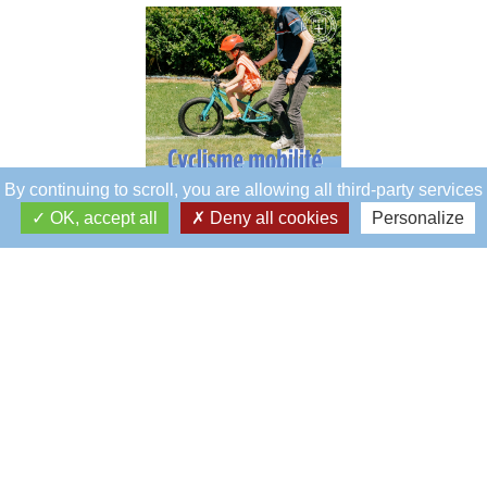
By continuing to scroll,
you are allowing all third-party services
OK, accept all
Deny all cookies
Personalize
Éblé
Siège social
5, rue Éblé
75007 - PARIS