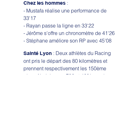
:
Chez les hommes
- Mustafa réalise une performance de
33'17
- Rayan passe la ligne en 33'22
- Jérôme s'offre un chronomètre de 41'26
- Stéphane améliore son RP avec 45'08
: Deux athlètes du Racing
Sainté Lyon
ont pris le départ des 80 kilomètres et
prennent respectivement les 150ème
place féminine sur 786 et 469ème place
sur 5365.