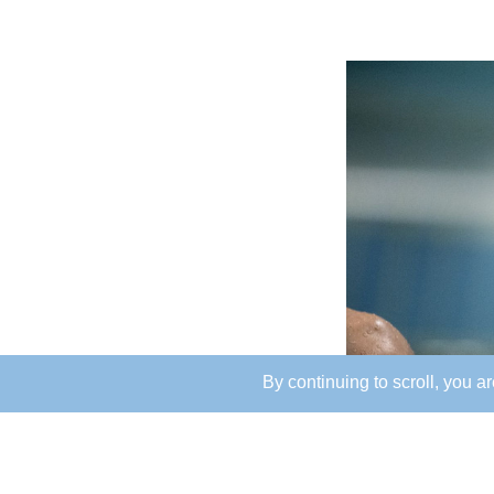
By continuing to scroll,
you are