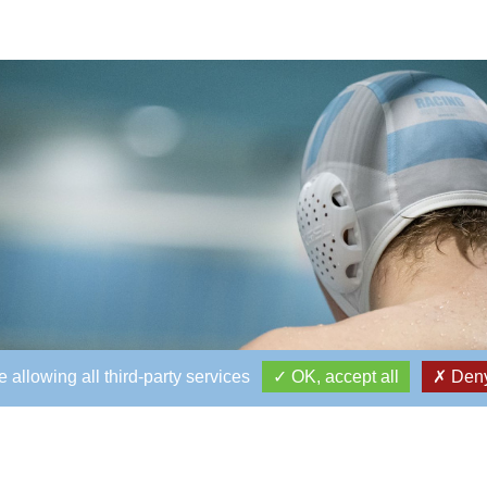
 allowing all third-party services
OK, accept all
Deny