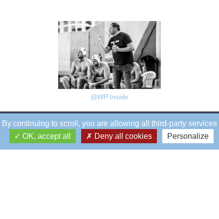
@WP Inside
By continuing to scroll,
you are allowing all third-party services
OK, accept all
Deny all cookies
Personalize
Éblé
Siège social
5, rue Éblé
75007 - PARIS
01 45 67 55 86
accueil.eble@rcf.asso.fr