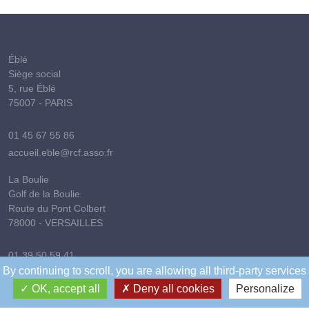
Éblé
Siège social
5, rue Éblé
75007 - PARIS
01 45 67 55 86
accueil.eble@rcf.asso.fr
La Boulie
Golf de la Boulie
Route du Pont Colbert
78000 - VERSAILLES
01 39 50 59 41
By continuing to scroll,
you are allowing all third-party services
golfdelaboulie@rcf.asso.fr
OK, accept all
Deny all cookies
Personalize
Saussure