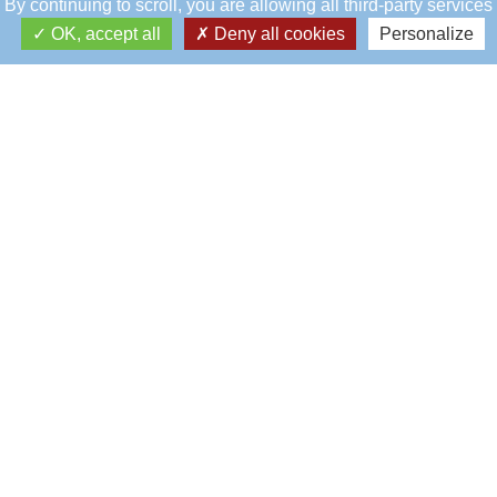
By continuing to scroll,
you are allowing all third-party services
01 45 67 55 86
OK, accept all
Deny all cookies
Personalize
accueil.eble@rcf.asso.fr
La Boulie
Golf de la Boulie
Route du Pont Colbert
78000 - VERSAILLES
01 39 50 59 41
golfdelaboulie@rcf.asso.fr
Saussure
Tennis
154, rue de Saussure
75017 - PARIS
01 47 63 99 26
tennis@rcf.asso.fr
Depuis sa création en 1882, le Racing Club de France, votre club,