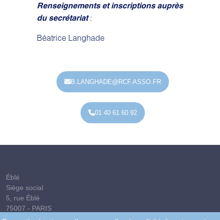
Renseignements et inscriptions auprès
:
du secrétariat
Béatrice Langhade
B.LANGHADE@RCF.ASSO.FR
01 40 61 60 92
Éblé
Siège social
5, rue Éblé
75007 - PARIS