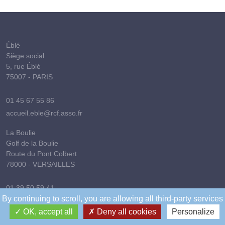
Éblé
Siège social
5, rue Éblé
75007 - PARIS
01 45 67 55 86
accueil.eble@rcf.asso.fr
La Boulie
Golf de la Boulie
Route du Pont Colbert
78000 - VERSAILLES
01 39 50 59 41
By continuing to scroll,
you are allowing all third-party services
golfdelaboulie@rcf.asso.fr
OK, accept all
Deny all cookies
Personalize
Saussure