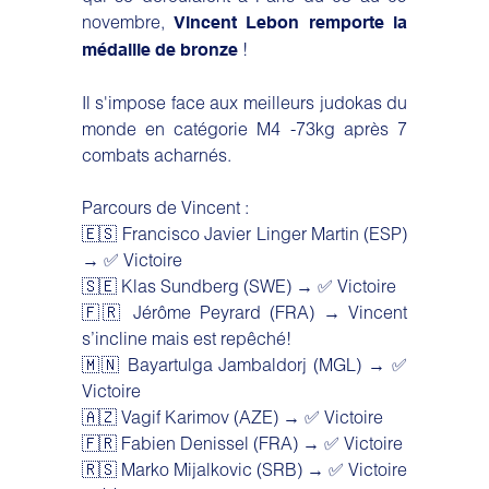
novembre,
Vincent Lebon remporte la
!
médaille de bronze
Il s'impose face aux meilleurs judokas du
monde en catégorie M4 -73kg après 7
combats acharnés.
Parcours de Vincent :
🇪🇸 Francisco Javier Linger Martin (ESP)
→ ✅ Victoire
🇸🇪 Klas Sundberg (SWE) → ✅ Victoire
🇫🇷 Jérôme Peyrard (FRA) → Vincent
s’incline mais est repêché!
🇲🇳 Bayartulga Jambaldorj (MGL) → ✅
Victoire
🇦🇿 Vagif Karimov (AZE) → ✅ Victoire
🇫🇷 Fabien Denissel (FRA) → ✅ Victoire
🇷🇸 Marko Mijalkovic (SRB) → ✅ Victoire