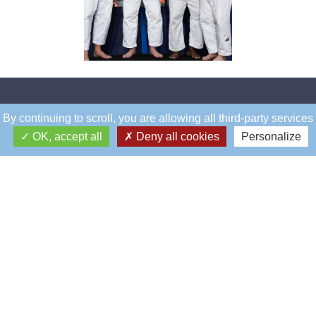
By continuing to scroll,
you are allowing all third-party services
Éblé
OK, accept all
Deny all cookies
Personalize
Siège social
5, rue Éblé
75007 - PARIS
01 45 67 55 86
accueil.eble@rcf.asso.fr
La Boulie
Golf de la Boulie
Route du Pont Colbert
78000 - VERSAILLES