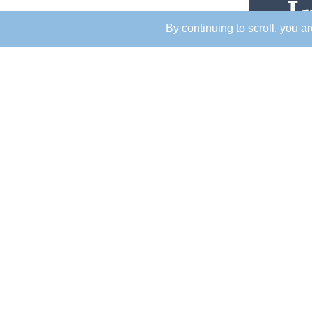
By continuing to scroll,
you are