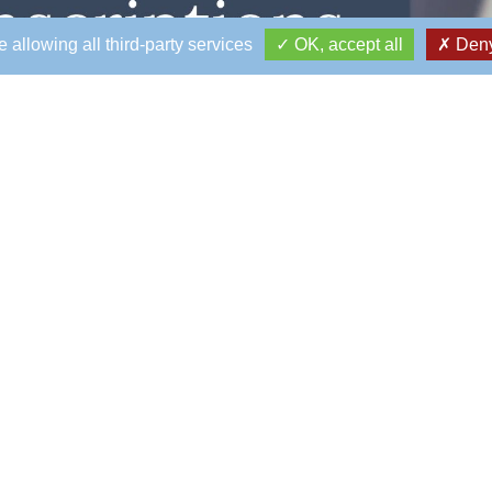
 allowing all third-party services
OK, accept all
Deny